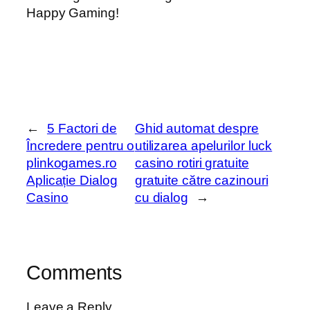
Happy Gaming!
←
5 Factori de
Ghid automat despre
Încredere pentru o
utilizarea apelurilor luck
plinkogames.ro
casino rotiri gratuite
Aplicație Dialog
gratuite către cazinouri
Casino
cu dialog
→
Comments
Leave a Reply