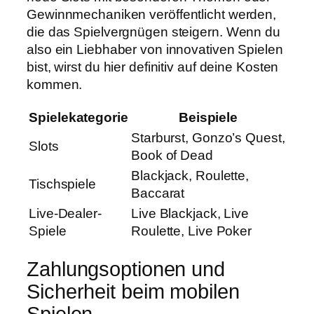
Gewinnmechaniken veröffentlicht werden,
die das Spielvergnügen steigern. Wenn du
also ein Liebhaber von innovativen Spielen
bist, wirst du hier definitiv auf deine Kosten
kommen.
Spielekategorie
Beispiele
Starburst, Gonzo’s Quest,
Slots
Book of Dead
Blackjack, Roulette,
Tischspiele
Baccarat
Live-Dealer-
Live Blackjack, Live
Spiele
Roulette, Live Poker
Zahlungsoptionen und
Sicherheit beim mobilen