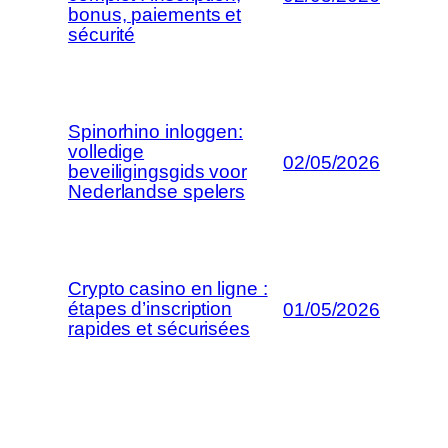
bonus, paiements et
sécurité
Spinorhino inloggen:
volledige
02/05/2026
beveiligingsgids voor
Nederlandse spelers
Crypto casino en ligne :
étapes d’inscription
01/05/2026
rapides et sécurisées