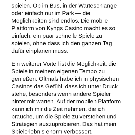
spielen. Ob im Bus, in der Warteschlange
oder einfach nur im Park — die
Möglichkeiten sind endlos. Die mobile
Plattform von Kyngs Casino macht es so
einfach, ein paar schnelle Spiele zu
spielen, ohne dass ich den ganzen Tag
dafür einplanen muss.
Ein weiterer Vorteil ist die Möglichkeit, die
Spiele in meinem eigenen Tempo zu
genießen. Oftmals habe ich in physischen
Casinos das Gefühl, dass ich unter Druck
stehe, besonders wenn andere Spieler
hinter mir warten. Auf der mobilen Plattform
kann ich mir die Zeit nehmen, die ich
brauche, um die Spiele zu verstehen und
Strategien auszuprobieren. Das hat mein
Spielerlebnis enorm verbessert.